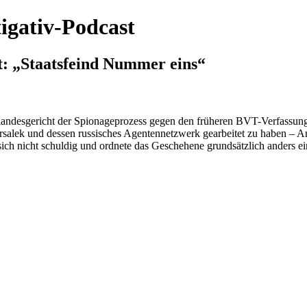
igativ-Podcast
t: „Staatsfeind Nummer eins“
ndesgericht der Spionageprozess gegen den früheren BVT-Verfassungss
 Marsalek und dessen russisches Agentennetzwerk gearbeitet zu haben – 
ch nicht schuldig und ordnete das Geschehene grundsätzlich anders ein 