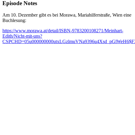
Episode Notes
Am 10. Dezember gibt es bei Morawa, Mariahilferstraße, Wien eine
Buchlesung:
https://www.morawa.at/detail/ISBN-9783200108271/Meinhart-
Edith/Nicht-mit-uns?
CSPCHD=05u000000000utxLGzlmuVNa9396u4Xsd_pGlWeH6$