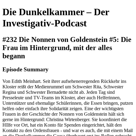
Die Dunkelkammer – Der
Investigativ-Podcast
#232 Die Nonnen von Goldenstein #5: Die
Frau im Hintergrund, mit der alles
begann
Episode Summary
Von Edith Meinhart. Seit ihrer aufsehenerregenden Rückkehr ins
Kloster reißt der Medienrummel um Schwester Rita, Schwester
Regina und Schwester Bernadette nicht ab. Jeden Tag sind
Presseleute und TV-Teams im Kloster, aber auch Helferinnen,
Unterstützer und ehemalige Schülerinnen, die Essen bringen, putzen
helfen oder einfach ihre Solidarität zeigen. Eine der wichtigsten
Frauen in der Geschichte der Nonnen von Goldenstein hält sich
gerne im Hintergrund: Christina Wirtenberger. Sie koordiniert die
HIlfe vor Ort, hat ein Konto für Spenden eingerichtet, hält den
Kontakt zu den Ordensfrauen - und war es auch, die mit einem Mail
an die Dunkelkammer die Causa überhaupt erst ins Rollen gebracht